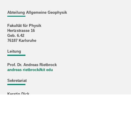
Abteilung Allgemeine Geophysik
Fakultät für Physik
Hertzstrasse 16
Geb. 6.42
76187 Karlsruhe
Leitung
Prof. Dr. Andreas Rietbrock
andreas rietbrock
∂
kit edu
Sekretariat
Kerstin Dick
kerstin dick
∂
kit edu